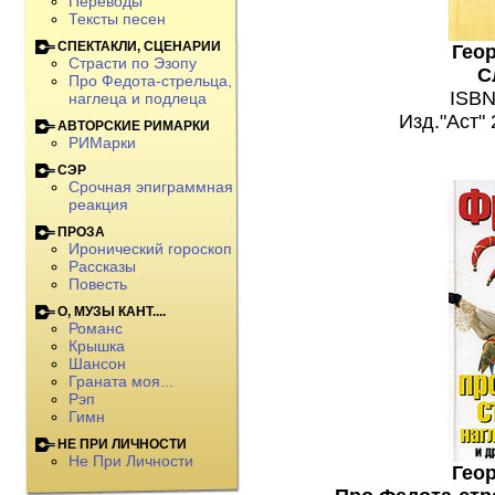
Переводы
Тексты песен
СПЕКТАКЛИ, СЦЕНАРИИ
Гео
Страсти по Эзопу
С
Про Федота-стрельца,
ISBN
наглеца и подлеца
Изд."Аст" 
АВТОРСКИЕ РИМАРКИ
РИМарки
СЭР
Срочная эпиграммная
реакция
ПРОЗА
Иронический гороскоп
Рассказы
Повесть
О, МУЗЫ КАНТ....
Романс
Крышка
Шансон
Граната моя...
Рэп
Гимн
НЕ ПРИ ЛИЧНОСТИ
Не При Личности
Гео