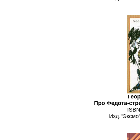
Гео
Про Федота-стре
ISBN
Изд."Эксмо"