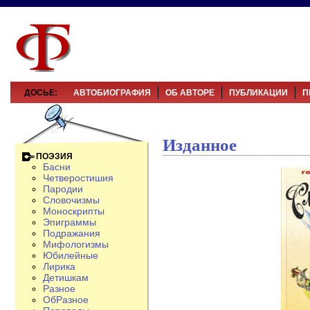
ДОСЬЕ:
АВТОБИОГРАФИЯ
ОБ АВТОРЕ
ПУБЛИКАЦИИ
П
Изданное
ПОЭЗИЯ
Басни
Четверостишия
Пародии
Словочизмы
Моноскрипты
Эпиграммы
Подражания
Мифологизмы
Юбилейные
Лирика
Детишкам
Разное
ОбРазное