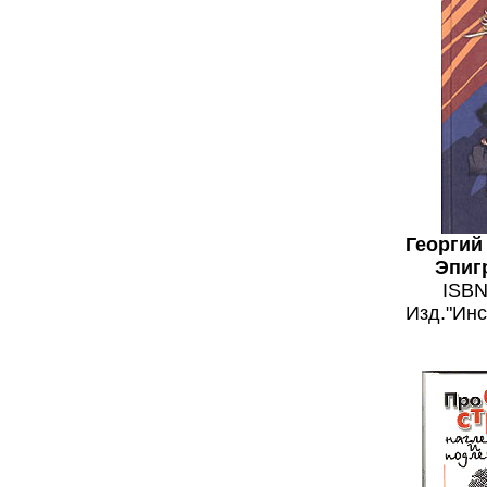
Георгий
Эпиг
ISBN
Изд."Инса