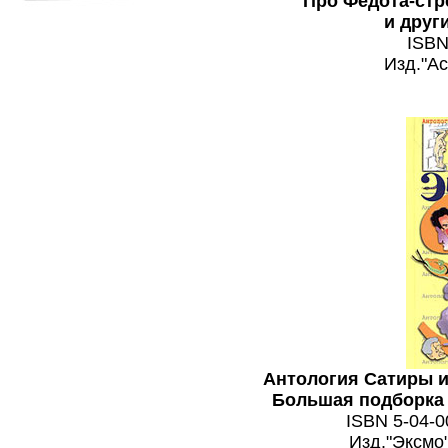
Про Федота-стр
и друг
ISBN
Изд."Ас
Антология Сатиры 
Большая подборка
ISBN 5-04-0
Изд."Эксмо"