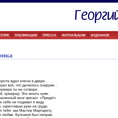
ВТОРЕ
ПУБЛИКАЦИИ
ПРЕССА
ФОТОАЛЬБОМ
ИЗДАННОЕ
рика
орота ждал ключа в двери...
шал всё, что делалось снаружи...
кумира ты не сотвори.
й, кумиршу. Это много хуже.
паленный мозг кричал: «Приди!»
м себе не подавал я виду.
, скрестивши руки на груди,
л тебя, как Мастер Маргариту.
т любви. Булгаков был неправ.