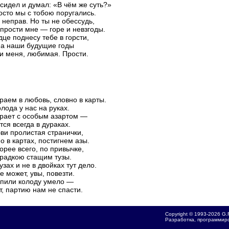
 сидел и думал: «В чём же суть?»
осто мы с тобою поругались.
 неправ. Но ты не обессудь,
 прости мне — горе и невзгоды.
дце поднесу тебе в горсти,
на наши будущие годы
и меня, любимая. Прости.
раем в любовь, словно в карты.
олода у нас на руках.
грает с особым азартом —
тся всегда в дураках.
ви пролистая странички,
о в картах, постигнем азы.
корее всего, по привычке,
радкою стащим тузы.
узах и не в двойках тут дело.
е может, увы, повезти.
пили колоду умело —
т, партию нам не спасти.
Copyright © 1993-2026 G.
Разработка, программиро