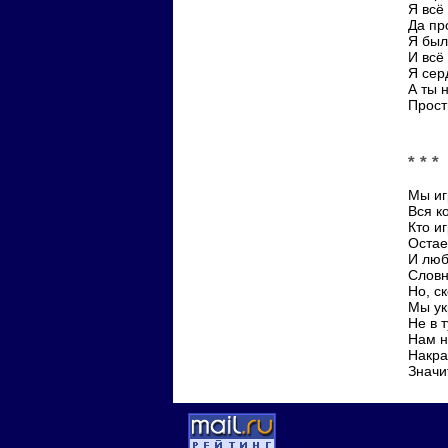
Я всё
Да пр
Я был
И всё
Я сер
А ты 
Прост
* * *
Мы иг
Вся к
Кто и
Остае
И люб
Словн
Но, с
Мы ук
Не в т
Нам н
Накра
Значи