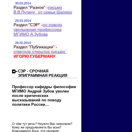
30.03.2014
Раздел "Разное" -
письмо
В.В.Путину от семьи Шапиро
29.03.2014
Раздел "СЭР" -
по поводу
увольнения профессора
МГИМО А.Зубова
26.02.2014
Раздел "Публикации" -
ответное открытое письмо
ИГОРЮ ГУБЕРМАНУ
СЭР - СРОЧНАЯ
ЭПИГРАММНАЯ РЕАКЦИЯ
Профессор кафедры философии
МГИМО Андрей Зубов уволен
после критических
высказываний по поводу
политики России…
О чём тут речь? Неужто Вас неволили?
Кому же предъявляете Вы иски?
Благодарите Бога, что уволили,