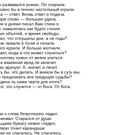
ак развивался роман. По спирали.
овно бы в теннис настольный играли:
а — ответ. Вновь ответ и подача,
дое слово — большая удача.
и и днями писал Вам стихи я.
с навалилась как будто стихия.
мя объятий, и время свободы...
нал, что отпущены дни, а не годы?
че лежали в тоске и печали.
го курили. И больше молчали.
ает, когда и что может случиться?
ногому нужно от жизни учиться.
га взаимная вряд ли калечит.
с врачует. А, значит, и лечит.
ь бы, что делать. И вникли бы в суть мы.
к предсказать все грядущие судьбы?
дена ль нами черта для итога?
сё, что случится — от Бога. От Бога.
во к слову безуспешно ладил.
мовал. Старался от души.
ьцами бумагу нежно гладил,
твою точил карандаши.
оки не слагались. Не слагались.