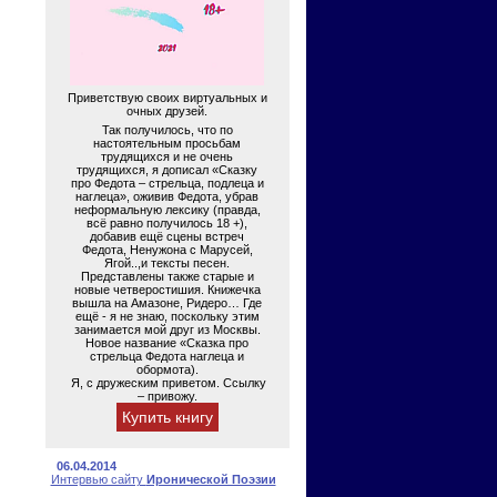
Приветствую своих виртуальных и
очных друзей.
Так получилось, что по
настоятельным просьбам
трудящихся и не очень
трудящихся, я дописал «Сказку
про Федота – стрельца, подлеца и
наглеца», оживив Федота, убрав
неформальную лексику (правда,
всё равно получилось 18 +),
добавив ещё сцены встреч
Федота, Ненужона с Марусей,
Ягой..,и тексты песен.
Представлены также старые и
новые четверостишия. Книжечка
вышла на Амазоне, Ридеро… Где
ещё - я не знаю, поскольку этим
занимается мой друг из Москвы.
Новое название «Сказка про
стрельца Федота наглеца и
обормота).
Я, с дружеским приветом. Ссылку
– привожу.
Купить книгу
06.04.2014
Интервью сайту
Иронической Поэзии