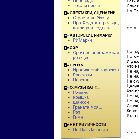
Переводы
Есть д
Тексты песен
Спуст
На Ер
СПЕКТАКЛИ, СЦЕНАРИИ
Страсти по Эзопу
Про Федота-стрельца,
наглеца и подлеца
* * *
АВТОРСКИЕ РИМАРКИ
РИМарки
СЭР
Не на
Срочная эпиграммная
Потом
реакция
И даж
ПРОЗА
Что н
Иронический гороскоп
Не на
Рассказы
Не на
Повесть
Не су
Целуя
О, МУЗЫ КАНТ....
Что п
Романс
Не на
Крышка
Не на
Шансон
Сказа
Граната моя...
Кивая
Рэп
Рта н
Гимн
НЕ ПРИ ЛИЧНОСТИ
Не При Личности
* * *