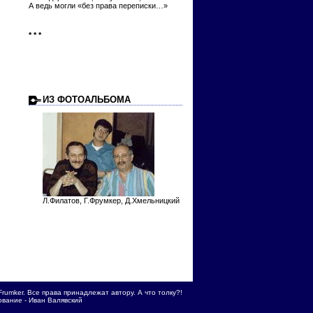
А ведь могли «без права переписки…»
* * *
ИЗ ФОТОАЛЬБОМА
Л.Филатов, Г.Фрумкер, Д.Хмельницкий
Frumker. Все права принадлежат автору. А что толку?!
вание - Иван Валявский