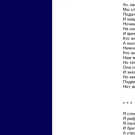
Ах, к
Мы сл
Подач
И каж
Ночам
На на
И вре
Кто з
А нын
Немно
Кто зн
Нам м
Но тя
Она на
И знат
Но ка
Подве
Нет, в
* * *
Я сло
Я риф
Я пал
И бри
А стр