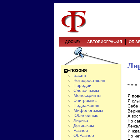
ДОСЬЕ:
АВТОБИОГРАФИЯ
ОБ А
Ли
ПОЭЗИЯ
Басни
Четверостишия
* * *
Пародии
Словочизмы
Моноскрипты
Я пов
Эпиграммы
Я слы
Подражания
Себе 
Мифологизмы
Верне
Юбилейные
А вос
Лирика
Но са
Детишкам
Лежал
Разное
И жда
ОбРазное
Но не