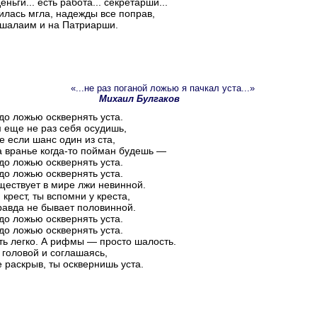
еньги... есть работа... секретарши...
илась мгла, надежды все поправ,
шалаим и на Патриарши.
«...не раз поганой ложью я пачкал уста...»
Михаил Булгаков
до ложью осквернять уста.
 еще не раз себя осудишь,
е если шанс один из ста,
а вранье когда-то пойман будешь —
до ложью осквернять уста.
до ложью осквернять уста.
ществует в мире лжи невинной.
 крест, ты вспомни у креста,
равда не бывает половинной.
до ложью осквернять уста.
до ложью осквернять уста.
ть легко. А рифмы — просто шалость.
 головой и соглашаясь,
е раскрыв, ты осквернишь уста.