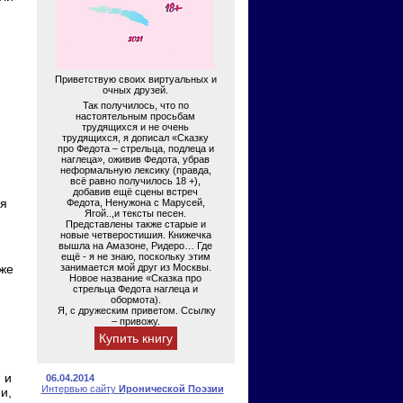
Приветствую своих виртуальных и
очных друзей.
Так получилось, что по
настоятельным просьбам
трудящихся и не очень
трудящихся, я дописал «Сказку
про Федота – стрельца, подлеца и
наглеца», оживив Федота, убрав
неформальную лексику (правда,
всё равно получилось 18 +),
добавив ещё сцены встреч
ся
Федота, Ненужона с Марусей,
Ягой..,и тексты песен.
Представлены также старые и
новые четверостишия. Книжечка
вышла на Амазоне, Ридеро… Где
ещё - я не знаю, поскольку этим
же
занимается мой друг из Москвы.
Новое название «Сказка про
стрельца Федота наглеца и
обормота).
Я, с дружеским приветом. Ссылку
– привожу.
Купить книгу
 и
06.04.2014
Интервью сайту
Иронической Поэзии
и,