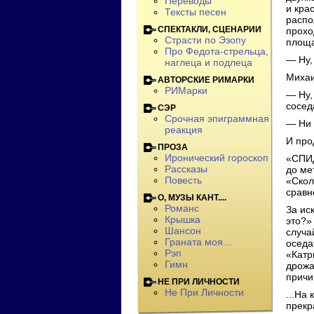
Переводы
и кра
Тексты песен
распо
СПЕКТАКЛИ, СЦЕНАРИИ
прохо
Страсти по Эзопу
площа
Про Федота-стрельца,
— Ну,
наглеца и подлеца
Михаи
АВТОРСКИЕ РИМАРКИ
РИМарки
— Ну,
сосед
СЭР
Срочная эпиграммная
— Ни 
реакция
И про
ПРОЗА
Иронический гороскоп
«СПИД
Рассказы
до ме
Повесть
«Скол
сравн
О, МУЗЫ КАНТ....
Романс
За ис
Крышка
это?»
Шансон
случа
Граната моя...
оседа
Рэп
«Катр
Гимн
дрожа
причи
НЕ ПРИ ЛИЧНОСТИ
Не При Личности
...На
прекр