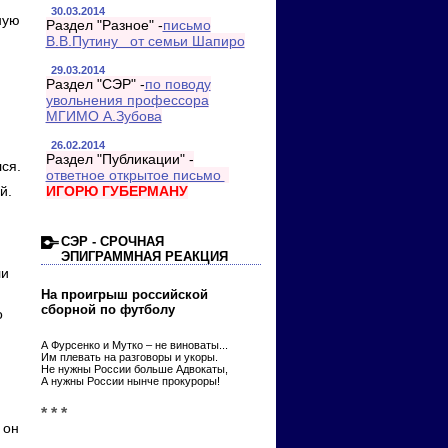
30.03.2014
ную
Раздел "Разное" -
письмо
В.В.Путину от семьи Шапиро
29.03.2014
Раздел "СЭР" -
по поводу
увольнения профессора
МГИМО А.Зубова
26.02.2014
Раздел "Публикации" -
ся.
ответное открытое письмо
й.
ИГОРЮ ГУБЕРМАНУ
СЭР - СРОЧНАЯ
ЭПИГРАММНАЯ РЕАКЦИЯ
ли
На проигрыш российской
сборной по футболу
о
А Фурсенко и Мутко – не виноваты...
Им плевать на разговоры и укоры.
Не нужны России больше Адвокаты,
А нужны России нынче прокуроры!
* * *
 он