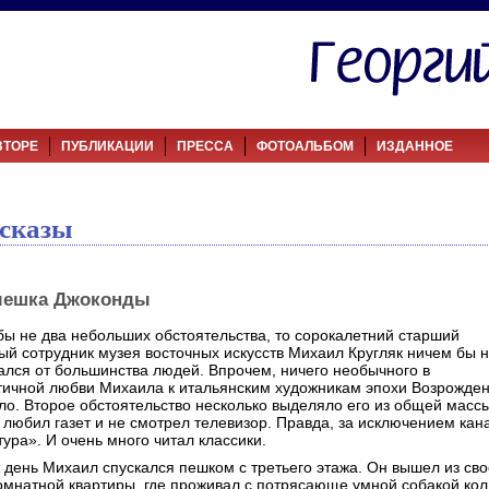
ВТОРЕ
ПУБЛИКАЦИИ
ПРЕССА
ФОТОАЛЬБОМ
ИЗДАННОЕ
сказы
мешка Джоконды
бы не два небольших обстоятельства, то сорокалетний старший
ый сотрудник музея восточных искусств Михаил Кругляк ничем бы 
ался от большинства людей. Впрочем, ничего необычного в
ичной любви Михаила к итальянским художникам эпохи Возрожде
ло. Второе обстоятельство несколько выделяло его из общей массы
 любил газет и не смотрел телевизор. Правда, за исключением кан
тура». И очень много читал классики.
т день Михаил спускался пешком с третьего этажа. Он вышел из св
омнатной квартиры, где проживал с потрясающе умной собакой кол