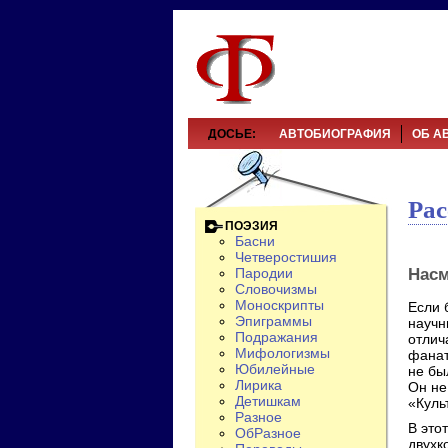
ДОСЬЕ:
АВТОБИОГРАФИЯ
ОБ А
Рас
ПОЭЗИЯ
Басни
Четверостишия
Нас
Пародии
Словочизмы
Моноскрипты
Если 
Эпиграммы
научн
Подражания
отлич
Мифологизмы
фанат
Юбилейные
не бы
Лирика
Он не
Детишкам
«Куль
Разное
В это
ОбРазное
двухк