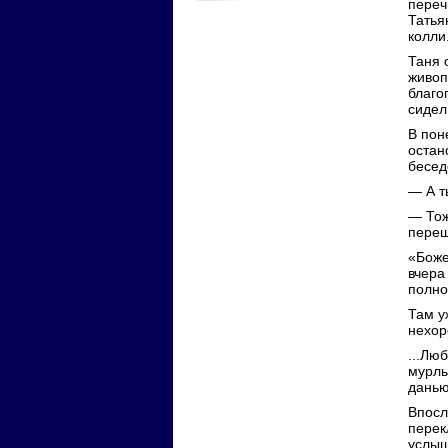
переч
Татья
колли
Таня 
живоп
благо
сидел
В пон
остан
бесед
— А т
— Тож
переш
«Боже
вчера
полно
Там у
нехор
...Лю
мурлы
данью
Впосл
перек
услыш