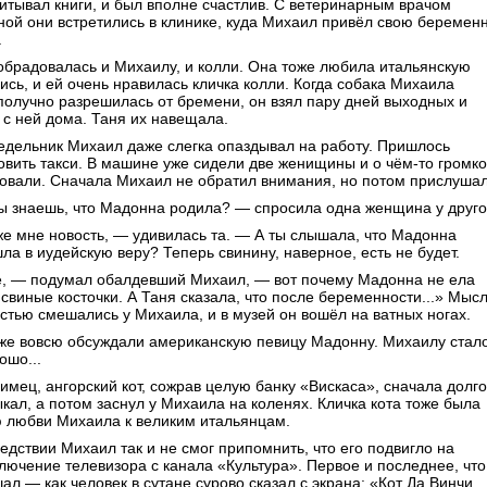
итывал книги, и был вполне счастлив. С ветеринарным врачом
ной они встретились в клинике, куда Михаил привёл свою беремен
.
обрадовалась и Михаилу, и колли. Она тоже любила итальянскую
ись, и ей очень нравилась кличка колли. Когда собака Михаила
получно разрешилась от бремени, он взял пару дней выходных и
 с ней дома. Таня их навещала.
едельник Михаил даже слегка опаздывал на работу. Пришлось
овить такси. В машине уже сидели две женищины и о чём-то громко
овали. Сначала Михаил не обратил внимания, но потом прислушал
ы знаешь, что Мадонна родила? — спросила одна женщина у друго
е мне новость, — удивилась та. — А ты слышала, что Мадонна
ла в иудейскую веру? Теперь свинину, наверное, есть не будет.
, — подумал обалдевший Михаил, — вот почему Мадонна не ела
 свиные косточки. А Таня сказала, что после беременности...» Мыс
стью смешались у Михаила, и в музей он вошёл на ватных ногах.
же вовсю обсуждали американскую певицу Мадонну. Михаилу стал
ошо...
бимец, ангорский кот, сожрав целую банку «Вискаса», сначала долго
кал, а потом заснул у Михаила на коленях. Кличка кота тоже была
 любви Михаила к великим итальянцам.
едствии Михаил так и не смог припомнить, что его подвигло на
лючение телевизора с канала «Культура». Первое и последнее, что
ал — как человек в сутане сурово сказал с экрана: «Кот Да Винчи