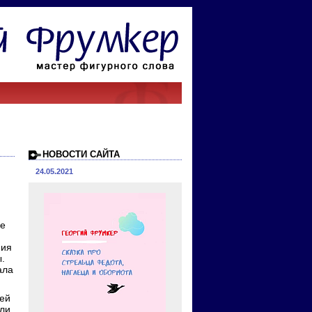
НОВОСТИ САЙТА
24.05.2021
не
ния
.
ала
оей
ли