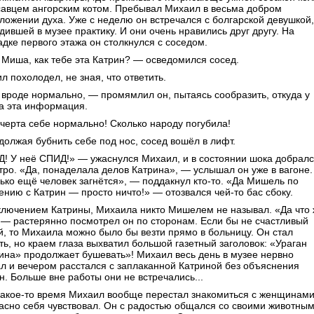
савцем ангорским котом. Пребывал Михаил в весьма добром
ложении духа. Уже с неделю он встречался с болгарской девушкой,
дившей в музее практику. И они очень нравились друг другу. На
дке первого этажа он столкнулся с соседом.
 Миша, как тебе эта Катрин? — осведомился сосед.
л похолодел, не зная, что ответить.
 вроде нормально, — промямлил он, пытаясь сообразить, откуда у
а эта информация.
черта себе нормально! Сколько народу погубила!
должая бубнить себе под нос, сосед вошёл в лифт.
! У неё СПИД!» — ужаснулся Михаил, и в состоянии шока добрал
тро. «Да, понаделала делов Катрина», — услышал он уже в вагоне.
ько ещё человек загнётся», — поддакнул кто-то. «Да Мишель по
ению с Катрин — просто ничто!» — отозвался чей-то бас сбоку.
ключением Катрины, Михаила никто Мишелем не называл. «Да что 
 — растерянно посмотрел он по сторонам. Если бы не счастливый
й, то Михаила можно было бы везти прямо в больницу. Он стал
ть, но краем глаза выхватил большой газетный заголовок: «Ураган
ина» продолжает бушевать»! Михаил весь день в музее нервно
л и вечером расстался с заплаканной Катриной без объяснения
н. Больше вне работы они не встречались...
 какое-то время Михаил вообще перестал знакомиться с женщинами
асно себя чувствовал. Он с радостью общался со своими животным